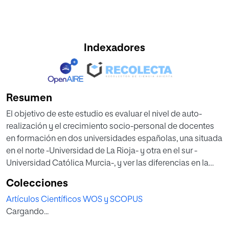
Indexadores
Resumen
El objetivo de este estudio es evaluar el nivel de auto-
realización y el crecimiento socio-personal de docentes
en formación en dos universidades españolas, una situada
en el norte -Universidad de La Rioja- y otra en el sur -
Universidad Católica Murcia-, y ver las diferencias en la
etapa educativa y el género. La muestra se compone de
Colecciones
366 profesores en formación, 183 futuros profesores en la
Artículos Científicos WOS y SCOPUS
etapa de primaria, pertenecientes a la Universidad de La
Cargando...
Rioja, y 183 pertenecientes a la etapa de educación infantil
en la Universidad Católica de Murcia. Se utiliza el