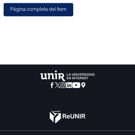
instrumentos: cuestionario sociodemográfico, AWS, MBI-
Página completa del ítem
HSS, PSS-10 y COPE-28. Los
resultados se analizaron con las pruebas ρ de Spearman, H
de Kruskal Wallis y U de Mann-
Whitney.
Resultados. La prevalencia del burnout es baja y el nivel de
engagement alto. Las áreas de la
vida laboral correlacionan significativamente con el
agotamiento emocional y el logro personal. El burnout
correlaciona significativamente con el estrés percibido,
pero no con los estilos de afrontamiento.
Conclusión. La atención a la carga de trabajo y al
agotamiento emocional es relevante para la
prevención del burnout.