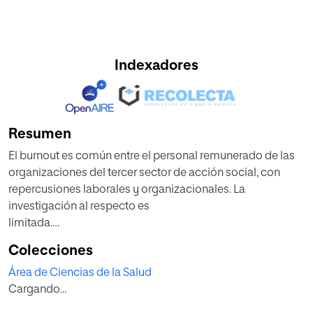
Indexadores
Resumen
El burnout es común entre el personal remunerado de las
organizaciones del tercer sector de acción social, con
repercusiones laborales y organizacionales. La
investigación al respecto es
limitada.
Objetivo. Evaluar las áreas de la vida laboral y su relación
Colecciones
con el burnout, el estrés percibido y los estilos de
Área de Ciencias de la Salud
afrontamiento del estrés.
Cargando...
Método. Se aplicaron a una muestra de personal
contratado de Cáritas (n=80) los