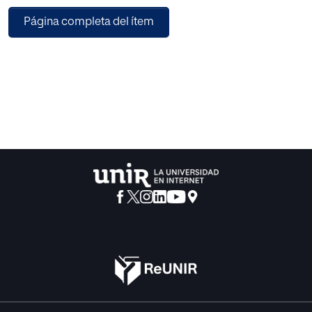
corresponsabilidad como elemento clave para la
Página completa del ítem
reducción de la brecha de género. El modelo normativo
actual refleja así una evolución hacia un enfoque más
igualitario que, no obstante, aún presenta importantes
límites. En particular, la regulación vigente plantea
conflictos cuando se aplica a determinadas realidades
familiares, especialmente en el caso de las familias
monoparentales y en relación con el carácter intransferible
del permiso. El trabajo analiza estos problemas, la
jurisprudencia reciente y posibles vías de mejora.