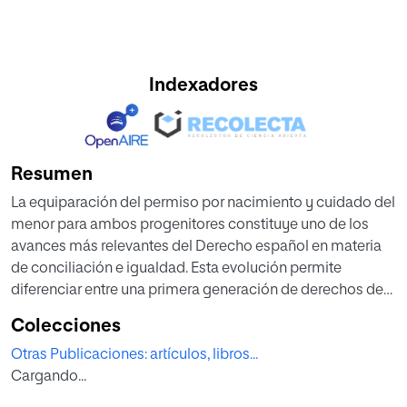
Indexadores
Resumen
La equiparación del permiso por nacimiento y cuidado del
menor para ambos progenitores constituye uno de los
avances más relevantes del Derecho español en materia
de conciliación e igualdad. Esta evolución permite
diferenciar entre una primera generación de derechos de
conciliación, cuyo objetivo principal fue facilitar que las
Colecciones
mujeres pudieran incorporarse y mantenerse en el
Otras Publicaciones: artículos, libros...
mercado de trabajo, pero sin alterar de forma sustancial
Cargando...
los roles tradicionales de género en el ámbito de los
cuidados, y una segunda generación orientada a la