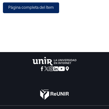
directa en dicho quinto dominio de batalla, como parte de
Página completa del ítem
una planificación inherentemente
conjunta y/o combinada. Sin embargo, en el año de 2022,
las operaciones en el ciberespacio
siguen predominantemente basadas en efectos, donde su
finalidad típicamente escala hacia
una pretensión de objetivos estratégicos no
convencionales (diplomáticos, económicos,
sociales, políticos, etc.). No es de extrañar pues su
proximidad a las operaciones MILDEC
(‘Military Deception’ o Engaño Militar), siendo su uso en
operaciones de defensa vinculado a
conceptos como la estratagema o la disuasión; en
ocasiones vinculadas a operaciones
psicológicas y/o de información (de cara a articular una
misión o narrativa paralela a la realidad
englobando esta narrativa de engaño todos los dominios
excepto el de ciberespacio). De ahí