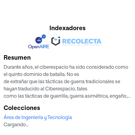
Indexadores
Resumen
Durante años, el ciberespacio ha sido considerado como
el quinto dominio de batalla. No es
de extrañar que las tácticas de guerra tradicionales se
hayan traducido al Ciberespacio, tales
como las tácticas de guerrilla, guerra asimétrica, engaño,
atribución, entre otros.
Colecciones
Recientemente, en las doctrinas de OTAN y Países
Área de Ingeniería y Tecnología
Miembros se empieza a hablar de
Cargando...
Operaciones Ofensivas en el Ciberespacio. Dichas
operaciones son de apoyo o de actuación