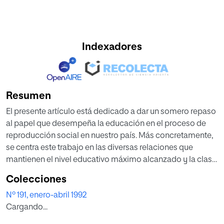
Indexadores
Resumen
El presente artículo está dedicado a dar un somero repaso
al papel que desempeña la educación en el proceso de
reproducción social en nuestro país. Más concretamente,
se centra este trabajo en las diversas relaciones que
mantienen el nivel educativo máximo alcanzado y la clase
ocupacional a la que se pertenece. Se trata de un estudio
Colecciones
de carácter fundamentalmente empírico, cuya fuente de
Nº 191, enero-abril 1992
información es una encuesta realizada por el Centro de
Cargando...
investigación sobre la realidad social, en octubre de 1990.