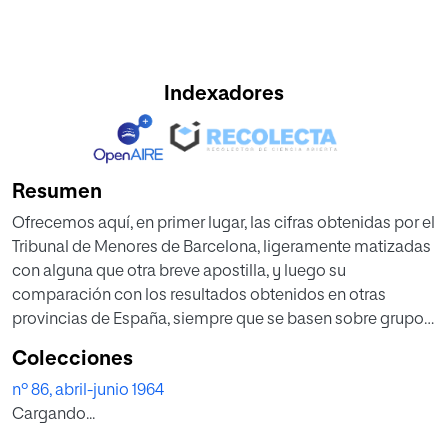
Indexadores
Resumen
Ofrecemos aquí, en primer lugar, las cifras obtenidas por el
Tribunal de Menores de Barcelona, ligeramente matizadas
con alguna que otra breve apostilla, y luego su
comparación con los resultados obtenidos en otras
provincias de España, siempre que se basen sobre grupos
que cuenten en total por lo menos con 50 menores
Colecciones
examinados. Las clasificaciones que se apoyan en
nº 86, abril-junio 1964
conjuntos inferiores a 50 no entran en nuestra
Cargando...
consideración, por carecer de suficiente base estadística.
Además, con el fin de dar a los resultados barceloneses