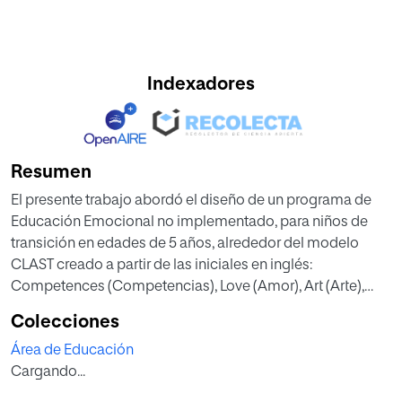
Indexadores
Resumen
El presente trabajo abordó el diseño de un programa de
Educación Emocional no implementado, para niños de
transición en edades de 5 años, alrededor del modelo
CLAST creado a partir de las iniciales en inglés:
Competences (Competencias), Love (Amor), Art (Arte),
Skills, (Habilidades) y Thinking (Pensamiento). De manera
Colecciones
que, en el primer capítulo, se establece el marco que
Área de Educación
sustenta la importancia de implementar la educación
Cargando...
emocional, se plantea la situación actual en materia de
salud mental, así como los objetivos a desarrollar. En el