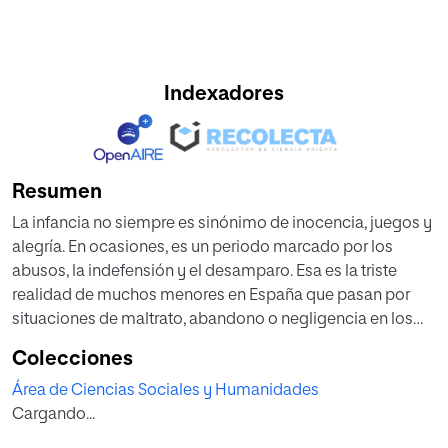
Indexadores
Resumen
La infancia no siempre es sinónimo de inocencia, juegos y
alegría. En ocasiones, es un periodo marcado por los
abusos, la indefensión y el desamparo. Esa es la triste
realidad de muchos menores en España que pasan por
situaciones de maltrato, abandono o negligencia en los
cuidados, ante las que el sistema de protección público se
Colecciones
ve obligado a intervenir para ofrecerles ayuda. Los jóvenes
Área de Ciencias Sociales y Humanidades
que pasan su infancia y adolescencia en acogimiento
Cargando...
residencial afrontan una nueva vulnerabilidad cuando
alcanzan la mayoría de edad y se ven obligados a