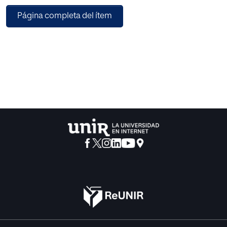
enfrentarse a la vida adulta sin redes de apoyo que
Página completa del ítem
faciliten su integración social y profesional, y sin las
herramientas necesarias para desenvolverse de manera
independiente.
En este trabajo se diseña un proyecto de intervención,
basado en el emprendimiento socioeducativo, cuyo
objetivo es dotar a jóvenes en acogimiento residencial de
competencias, autonomía y redes de apoyo que faciliten
su integración social y profesional. Aunque la intervención
es aplicable a jóvenes en transición a la vida adulta en
general, se enfoca en aquellos jóvenes en acogimiento
residencial que carecen de redes de apoyo, ya que se
enfrentan a un elevado riesgo de exclusión de social
severa al salir del sistema de protección.