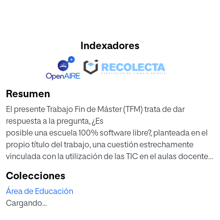
Indexadores
Resumen
El presente Trabajo Fin de Máster (TFM) trata de dar
respuesta a la pregunta, ¿Es
posible una escuela 100% software libre?, planteada en el
propio título del trabajo, una cuestión estrechamente
vinculada con la utilización de las TIC en el aulas docentes,
propuesta que viene acreditada con el nuevo paradigma
Colecciones
de enseñar y aprender. Para alcanzar una respuesta se han
Área de Educación
localizado, analizado y evaluado diferentes aplicaciones
Cargando...
de software, existentes en la red, que se pueden descargar
libremente por cualquier usuario, un abanico de