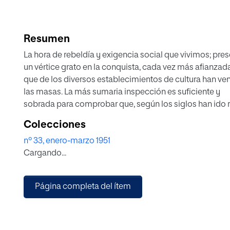
Resumen
La hora de rebeldía y exigencia social que vivimos; pre
un vértice grato en la conquista, cada vez más afianzada
que de los diversos establecimientos de cultura han v
las masas. La más sumaria inspección es suficiente y
sobrada para comprobar que, según los siglos han ido 
con una u otra regularidad, cambiando el ritmo, ha ido
Colecciones
sin cesar aumentando el número de alumnos en los div
nº 33, enero-marzo 1951
estadios en que tradicionalmente se ha venido dividien
Cargando...
proceso de la educación.
Página completa del ítem