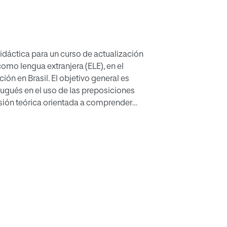
didáctica para un curso de actualización
como lengua extranjera (ELE), en el
ón en Brasil. El objetivo general es
rtugués en el uso de las preposiciones
isión teórica orientada a comprender
ores más habituales entre los hablantes
iados para responder a estas
n de enfoques metodológicos, entre
municativo, elementos de la gramática
 A partir de estas premisas, se ha
s didácticas. Se incluyen actividades
 se ofrecen herramientas prácticas para
ción y clasificación de los errores más