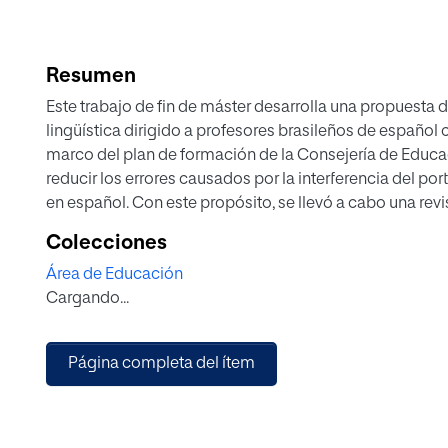
Resumen
Este trabajo de fin de máster desarrolla una propuesta 
lingüística dirigido a profesores brasileños de español 
marco del plan de formación de la Consejería de Educaci
reducir los errores causados por la interferencia del po
en español. Con este propósito, se llevó a cabo una rev
cómo se aprenden las lenguas afines, identificar los err
Colecciones
de portugués y explorar enfoques metodológicos aprop
Área de Educación
dificultades específicas.
Cargando...
El diseño de la propuesta se apoyó en una combinació
ellos el análisis contrastivo, principios del enfoque co
cognitiva, ejercicios estructurales y atención a la forma.
Página completa del ítem
desarrollado una propuesta que consta de cinco sesione
orientadas a fomentar la reflexión lingüística y a la vez
el aula.
Entre los principales resultados se destaca la identifica