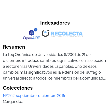
Indexadores
Resumen
La Ley Orgánica de Universidades 6/2001 de 21 de
diciembre introduce cambios significativos en la elección
a rector en las Universidades Españolas. Uno de esos
cambios más significativos es la extensión del sufragio
universal directo a todos los miembros de la comunidad
universitaria. Las elecciones a rector suelen despertar
Colecciones
interés de los medios de comunicación en aquellos
Nº 262, septiembre-diciembre 2015
lugares en que éstas se celebran, sin embargo, pocos
Cargando...
estudios han tratado de determinar en qué medida ese
mismo interés se vivía dentro de las propias universidades.