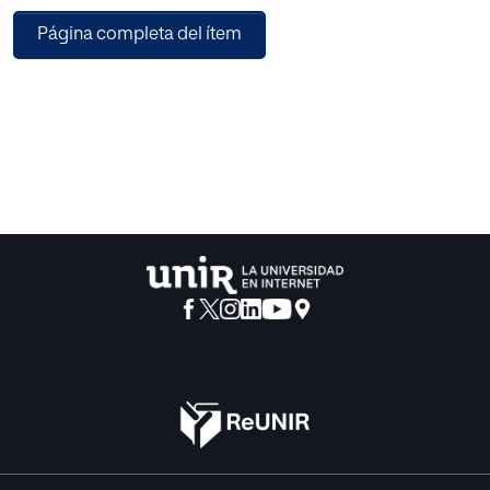
impacto de las interacciones parentales y del entorno en
Página completa del ítem
el desarrollo del niño, así como sobre la importancia del
empoderamiento familiar en el bienestar de todos los
miembros de la familia. Es por ello, que se ha diseñado la
siguiente propuesta de innovación, cuyo objetivo es dotar
a los profesionales que trabajan en el servicio, desde el
enfoque clínico y centrado en el niño, de conocimientos
basados en la evidencia científica que les permitan iniciar
un acercamiento a las prácticas centradas en la familia.
Por un lado, se da respuesta a la necesidad de formación
de los profesionales, presentando herramientas de
valoración del entorno e invitando a la reflexión conjunta
sobre el propio rol profesional y la necesidad de introducir
prácticas basadas en la evidencia. Por otro lado, se valora
el impacto de la propuesta mediante la evaluación de las
familias sobre la mejora de la atención recibida con
relación a las consideradas prácticas ideales. Finalmente,
se mide el impacto de la intervención sobre el