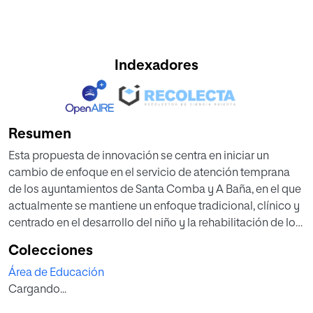
Indexadores
Resumen
Esta propuesta de innovación se centra en iniciar un
cambio de enfoque en el servicio de atención temprana
de los ayuntamientos de Santa Comba y A Baña, en el que
actualmente se mantiene un enfoque tradicional, clínico y
centrado en el desarrollo del niño y la rehabilitación de los
déficits. Sabiendo que el campo de la atención temprana
Colecciones
en nuestro país se encuentra en un momento de cambio,
Área de Educación
los profesionales de atención temprana son sensibles a la
Cargando...
necesidad de implementar este nuevo enfoque centrado
en la familia, pero reconocen la falta de formación sobre el