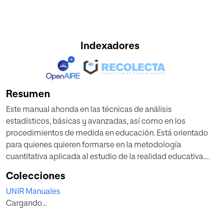
Indexadores
Resumen
Este manual ahonda en las técnicas de análisis
estadísticos, básicas y avanzadas, así como en los
procedimientos de medida en educación. Está orientado
para quienes quieren formarse en la metodología
cuantitativa aplicada al estudio de la realidad educativa.
Colecciones
Naturalmente, el estudio monográfico de todas las
UNIR Manuales
técnicas siempre está más allá de un manual que cumple
Cargando...
una función introductoria suficiente, que no superficial, a
los temas que trata, pero siempre es posible profundizar