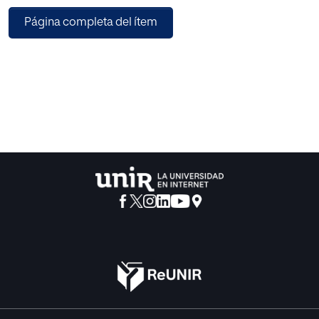
más.
Página completa del ítem
Se ha tratado de buscar un equilibrio razonable entre la
exhaustividad y la extensión. Aún así, nunca sabremos si
se ha logrado. Según la posición y conocimientos del
lector, el tratamiento de los temas puede ser escaso o
excesivo. Pero ello tiene sus ventajas, y hace del manual un
elemento de consulta de una técnica o procedimiento
dado, o una fuente de estudio en sí misma. En cualquier
caso, siempre se ha procurado incluir, moderadamente,
fuentes adicionales de consulta y estudio para quienes las
precisen.
La obra se divide en dos volúmenes, que contienen dos
grandes secciones cada uno.
El primer volumen, de 30 capítulos, incluye dos secciones
(I y II), la primera referida a los fundamentos de la