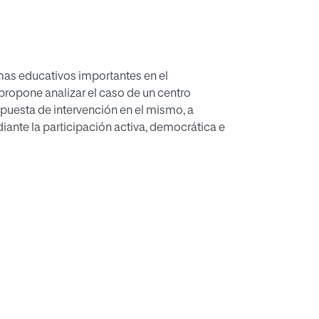
temas educativos importantes en el
e propone analizar el caso de un centro
opuesta de intervención en el mismo, a
iante la participación activa, democrática e
tionario donde se ha tomado como
puesto el primer paso, el punto de partida
ezas del centro, para posteriormente trabajar
ender de manera objetiva cómo se
y por otro lado, de qué modo se guiaban y
ilias en la vida escolar, aportando datos