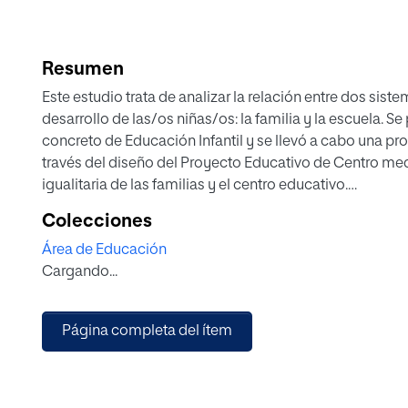
Resumen
Este estudio trata de analizar la relación entre dos sis
desarrollo de las/os niñas/os: la familia y la escuela. S
concreto de Educación Infantil y se llevó a cabo una pr
través del diseño del Proyecto Educativo de Centro med
igualitaria de las familias y el centro educativo.
El estudio se realiza gracias a la creación de un cues
Colecciones
muestra 130 familias del centro. Este cuestionario ha su
Área de Educación
desde el cuál se han analizado las necesidades y fortal
Cargando...
y desarrollarlas en la propuesta de intervención.
Los resultados obtenidos, por un lado, ayudaron a ent
construían las relaciones entre el centro y las familias 
Página completa del ítem
trabajaban la comunicación y la participación de las fam
para la propuesta de intervención.