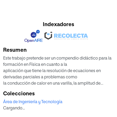
Indexadores
Resumen
Este trabajo pretende ser un compendio didáctico para la
formación en Física en cuanto a la
aplicación que tiene la resolución de ecuaciones en
derivadas parciales a problemas como
la conducción de calor en una varilla, la amplitud de
vibración de una cuerda vibrante o la
Colecciones
distribución de temperatura en una placa rectangular. Se
Área de Ingeniería y Tecnología
hará un repaso de los aspectos
Cargando...
necesarios para dicha resolución como son el problema
de Sturm-Liouville regular y las