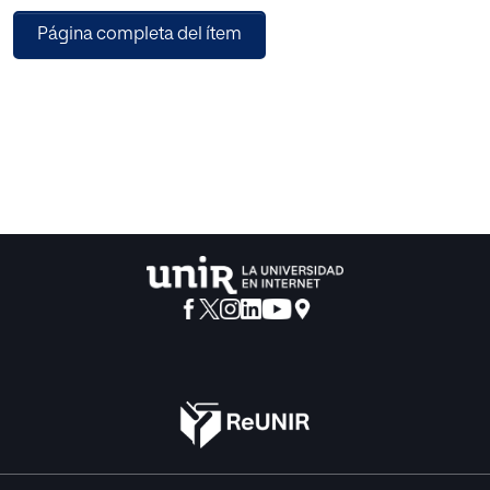
series de Fourier. El problema es ambicioso ya que se
Página completa del ítem
desea conocer la temperatura en un
punto de una varilla o la amplitud de vibración de un punto
de una cuerda en cualquier
instante. Por último se presentarán algunos métodos
numéricos para resolver ecuaciones
en derivadas parciales que son de gran utilidad ya que no
siempre las condiciones iniciales
y las condiciones frontera serán tan simples como para
poder aplicar la resolución analítica.