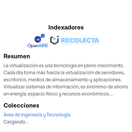
Indexadores
Resumen
La virtualización es una tecnología en pleno crecimiento.
Cada día toma más fuerza la virtualización de servidores,
escritorios, medios de almacenamiento y aplicaciones.
Virtualizar sistemas de información, es sinónimo de ahorro
en energía, espacio físico y recursos económicos.
Mantener protegidos y disponibles los activos de
Colecciones
información en los entornos virtuales, es un reto al que se
Área de Ingeniería y Tecnología
enfrentan los administradores de los centros de cómputo,
Cargando...
puesto que existen brechas en la seguridad que no
alcanzan a ser cubiertas por los actuales sistemas