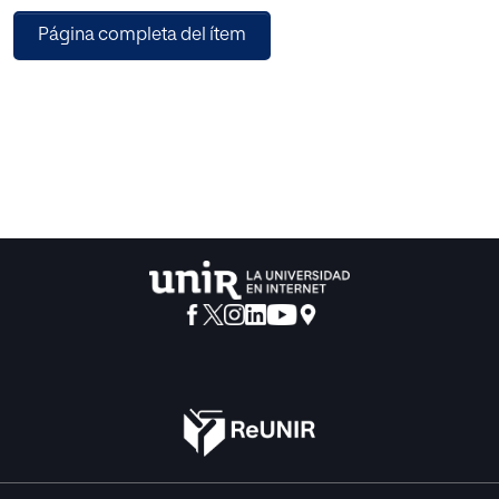
utilizados para mitigar amenazas.
Página completa del ítem
Este trabajo de fin de Máster, contempla una metodología
que permita llenar los vacíos existentes e identificados, en
la seguridad de los ambientes virtuales. Para tal fin se
realiza un estudio de conceptos y vulnerabilidades
específicas que giran en torno a la virtualización. Se
analizan los sistemas de gestión de riesgos existentes y se
enuncia una metodología que recoge una serie de buenas
prácticas, que se deben de utilizar en la implementación
de máquinas virtuales.
Con el presente trabajo se intenta demostrar que los
estándares y normas de seguridad que se aplican para
sistemas de información instalados en medios físicos, no
cubren todos los riesgos que implica la virtualización. Para
tal fin se presenta una prueba de concepto para reforzar
esta tesis y se desarrolla un piloto experimental en donde
se aplican los procedimientos expuestos, en la
metodología propuesta.