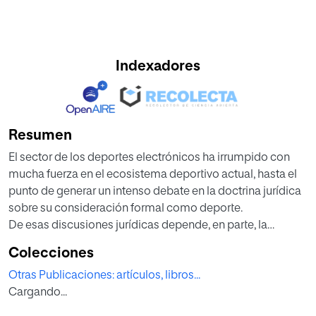
Indexadores
Resumen
El sector de los deportes electrónicos ha irrumpido con
mucha fuerza en el ecosistema deportivo actual, hasta el
punto de generar un intenso debate en la doctrina jurídica
sobre su consideración formal como deporte.
De esas discusiones jurídicas depende, en parte, la
consideración una figura fundamental: la de los árbitros en
Colecciones
el ámbito de los eSports, su consideración formal y
Otras Publicaciones: artículos, libros...
material, así como su posición jurídica, el alcance y efecto
Cargando...
de sus decisiones. El análisis de estas cuestiones será el
núcleo del presente artículo.