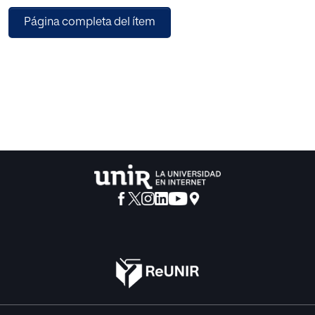
procesos de transformación y mejora de los centros
Página completa del ítem
educativos y las aulas.
Se analizan diferentes diseños de investigación e
innovación, tanto de corte cuantitativo como cualitativo y
aplicado, y se recogen una serie de metodologías
innovadoras de intervención en las aulas, como el
aprendizaje basado en problemas o el flipped classroom.
Todos los capítulos comienzan con un resumen y un
listado de objetivos y concluyen planteando una serie de
actividades, facilitando los procedimientos de análisis de
información necesarios para saber si se han alcanzado los
objetivos propuestos en cada proyecto.