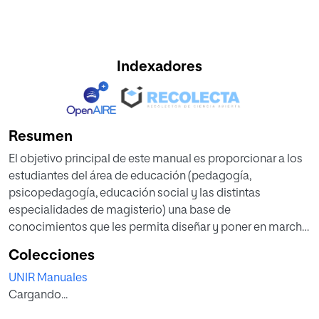
Indexadores
Resumen
El objetivo principal de este manual es proporcionar a los
estudiantes del área de educación (pedagogía,
psicopedagogía, educación social y las distintas
especialidades de magisterio) una base de
conocimientos que les permita diseñar y poner en marcha
proyectos de investigación e innovación educativa.
Colecciones
Es importante despertar en los profesionales de la
UNIR Manuales
educación un espíritu indagador y abierto a los cambios,
Cargando...
ofreciéndoles los instrumentos necesarios para que sean
capaces de diseñar proyectos y poner en marcha