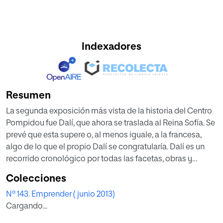
Indexadores
Resumen
La segunda exposición más vista de la historia del Centro
Pompidou fue Dalí, que ahora se traslada al Reina Sofía. Se
prevé que esta supere o, al menos iguale, a la francesa,
algo de lo que el propio Dalí se congratularía. Dalí es un
recorrido cronológico por todas las facetas, obras y
contribuciones del genial artista catalán. Fernando Rayón,
Colecciones
director de Ars Magazine, explica a los lectores de Nueva
Nº 143. Emprender ( junio 2013)
Revista las claves para entender el recorrido por el museo
Cargando...
madrileño y sacar el máximo provecho de esta
experiencia artística.