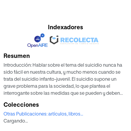
Indexadores
Resumen
Introducción: Hablar sobre el tema del suicidio nunca ha
sido fácil en nuestra cultura, y mucho menos cuando se
trata del suicidio infanto-juvenil. El suicidio supone un
grave problema para la sociedad, lo que plantea el
interrogante sobre las medidas que se pueden y deben
implementar para frenar el incremento que se está
Colecciones
experimentando. El objetivo de este trabajo es promover
Otras Publicaciones: artículos, libros...
la prevención del suicidio infanto-juvenil mediante el
Cargando...
desarrollo de actividades educativas y de intervención
utilizando los cuentos en educación primaria