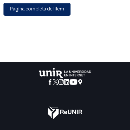
teniendo una repercusión directa en el rendimiento
Página completa del ítem
académico que el estudiante alcanza durante este
proceso, constituyendo un eje fundamental en la
formación integral de los estudiantes de la Facultad de
Odontología de la Universidad de las Américas.
La distorsión de valores tanto en la familia como en la
escuela trae consigo la indisciplina, bajo rendimiento,
apatía en el estudio, baja auto estima, ausencia de
dignidad, etc. Existe una relación directa entre los valores
la educación y el rendimiento académico, este refleja el
resultado de las diferentes y complejas etapas del
proceso educativo así como las metas hacia donde
convergen todos los esfuerzos de autoridades, maestros,
padres de familia y estudiantes.
Por lo que es indispensable incentivar en los estudiantes
permanentemente la práctica de valores en todos los
establecimientos educativos a todo nivel y de esta
manera contribuir con seres humanos con altos valores