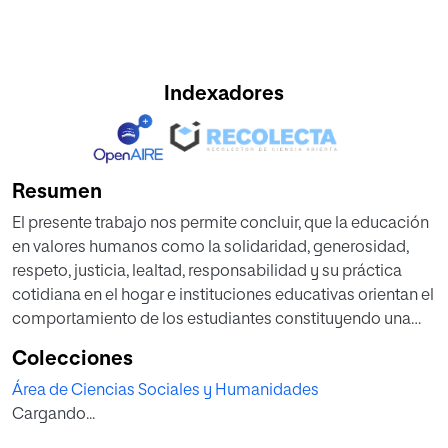
Indexadores
Resumen
El presente trabajo nos permite concluir, que la educación
en valores humanos como la solidaridad, generosidad,
respeto, justicia, lealtad, responsabilidad y su práctica
cotidiana en el hogar e instituciones educativas orientan el
comportamiento de los estudiantes constituyendo una
guía de conducta que los identifica a lo largo de su vida y
Colecciones
que les permitirá tomar decisiones acertadas haciendo
Área de Ciencias Sociales y Humanidades
personas seguras plenas y felices, influyendo en forma
Cargando...
directa y positiva en el proceso de enseñanza –
aprendizaje durante su formación educativa y profesional