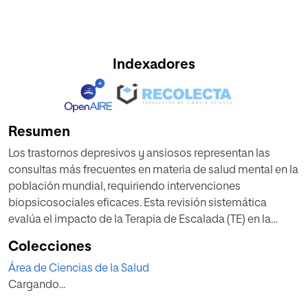
Indexadores
Resumen
Los trastornos depresivos y ansiosos representan las
consultas más frecuentes en materia de salud mental en la
población mundial, requiriendo intervenciones
biopsicosociales eficaces. Esta revisión sistemática
evalúa el impacto de la Terapia de Escalada (TE) en la
reducción de la sintomatología ansiosa y depresiva.
Colecciones
Encontramos diez trabajos en las bases de datos de
Área de Ciencias de la Salud
Pubmed, Scopus y Web of Science. Los resultados
Cargando...
demuestran que la TE no es inferior a la Terapia Cognitivo
Conductual en la reducción de la sintomatología