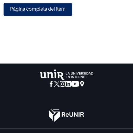
depresiva y es eficaz en los Trastornos de Ansiedad Social,
Página completa del ítem
Ansiedad de Separación y Ansiedad Generalizada. El
aumento de la autoeficacia y la inducción del estado de
flujo se presentan como los principales elementos
terapéuticos. Se concluye que la escalada es una
intervención segura y presenta un buen nivel de
adherencia. La investigación muestra que se requiere la
estandarización de un protocolo de intervención para
garantizar la validez de los resultados.