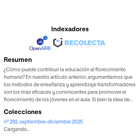
Indexadores
Resumen
¿Cómo puede contribuir la educación al florecimiento
humano? En nuestro artículo anterior, argumentamos que
los métodos de enseñanza y aprendizaje transformadores
son los más eficaces y convincentes para promover el
florecimiento de los jóvenes en el aula. Si bien la idea de
una educación orientada al florecimiento ha sido objeto
Colecciones
de cierta controversia en los últimos años —con algunos
nº 292, septiembre-diciembre 2025
académicos defendiéndola enérgicamente y otros
Cargando...
rechazándola como objetivo pedagógico orientativo—,
gran parte de este debate se ha desarrollado en un alto