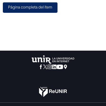
nivel de abstracción, centrado en los fundamentos
Página completa del ítem
filosóficos y las implicaciones éticas del florecimiento
como concepto. Paralelamente a este debate, ha ido
creciendo el interés por un enfoque educativo basado en
un curso popular de la Universidad de Yale titulado Life
Worth Living (Una vida que merezca la pena ser vivida),
cuyo objetivo declarado es ofrecer orientación a los
alumnos para «definir y posteriormente construir una vida
floreciente». En este artículo nos centraremos en dicho
enfoque, puesto que representa un estudio de caso
sugerente para determinar los posibles riesgos y
recompensas de los programas educativos orientados al
florecimiento de los alumnos. Al mismo tiempo, el
enfoque plantea importantes cuestiones sobre lo que
significa enseñar para el florecimiento, ya que la forma de
entender cómo se promueve este proceso se basa en
varias premisas filosóficas que, en nuestra opinión,
merecen un examen más detenido.