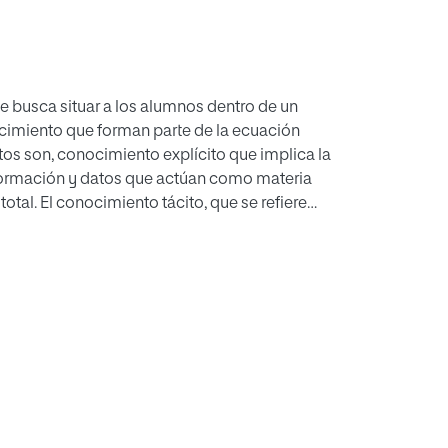
e busca situar a los alumnos dentro de un
cimiento que forman parte de la ecuación
tos son, conocimiento explícito que implica la
nformación y datos que actúan como materia
tal. El conocimiento tácito, que se refiere
iten la interpretación de esa materia prima y
 toma de decisiones. Y, por último, el
l conocimiento tácito sometiendo y
la realidad, dotándole de la mayor objetividad