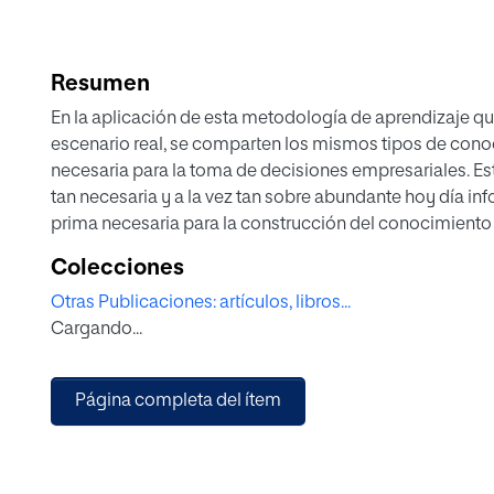
Resumen
En la aplicación de esta metodología de aprendizaje qu
escenario real, se comparten los mismos tipos de cono
necesaria para la toma de decisiones empresariales. Es
tan necesaria y a la vez tan sobre abundante hoy día i
prima necesaria para la construcción del conocimiento to
principalmente a la "experiencia” e “intuición” que perm
Colecciones
por tanto su transformación en conocimiento útil para la
Otras Publicaciones: artículos, libros...
autoconocimiento, el cual actúa como un regulador de
Cargando...
adecuando ese tan importante proceso interpretativo a 
posible.
Página completa del ítem