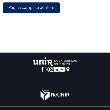
Participación Ciudadana.
Página completa del ítem
La metodología de investigación se desarrolló desde el
análisis de fuentes secundarias
de textualidades generadas por la ciudadanía mediante su
participación.
Se estimó conveniente desarrollar el presente trabajo
desde la perspectiva
epistemológica subjetivista ya que tiene en cuenta como
núcleo del concepto al sujeto
humano de manera individual o general, y en este sentido
como actores sociales,
(Bautista, 2011), resultan de gran valor sus puntos de vista
particulares para entender
y reivindica las prácticas de participación ciudadana con
incidencia, en pro de
favorecer los estados democráticos y de animar hacia la
buena práctica de gobierno
abierto.