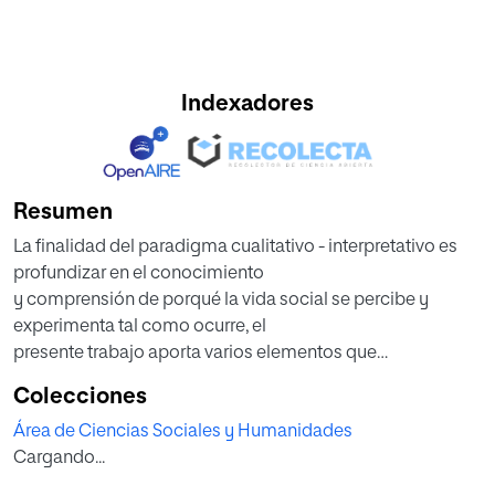
Indexadores
Resumen
La finalidad del paradigma cualitativo - interpretativo es
profundizar en el conocimiento
y comprensión de porqué la vida social se percibe y
experimenta tal como ocurre, el
presente trabajo aporta varios elementos que
deconstruyen y retroalimentan la
Colecciones
concepción de participación ciudadana para la Secretaría
Área de Ciencias Sociales y Humanidades
de Integración Social desde
Cargando...
las representaciones sociales de quienes participan en el
Plan Institucional de