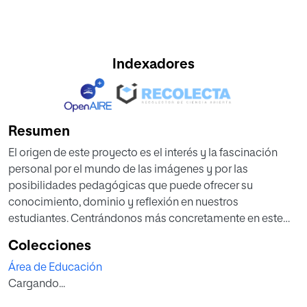
Indexadores
Resumen
El origen de este proyecto es el interés y la fascinación
personal por el mundo de las imágenes y por las
posibilidades pedagógicas que puede ofrecer su
conocimiento, dominio y reflexión en nuestros
estudiantes. Centrándonos más concretamente en este
estudio, en los alumnos/as de Sexto de Primaria. Para
Colecciones
lograrlo realizaremos una investigación de carácter
Área de Educación
teórico-práctico centrada en el lenguaje cinematográfico
Cargando...
y las características esenciales de los conceptos que lo
conforman: tipos de plano, los movimientos de cámara, la