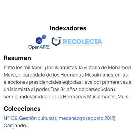
Indexadores
Resumen
Entre los militares y los islamistas: la victoria de Mohamed
Mursi, el candidato de los Hermanos Musulmanes, en las
elecciones presidenciales egipcias lleva por primera vez a
un islamista al poder. Tras 84 años de persecución y
semiclandestinidad de los Hermanos Musulmanes, Mursi
tendrá que cohabitar con la cúpula castrense, encabezada
Colecciones
por el mariscal Husein Tantawi, hasta el final de una
Nº 139. Gestión cultural y mecenazgo (agosto 2012)
caótica y compleja transición política.
Cargando...