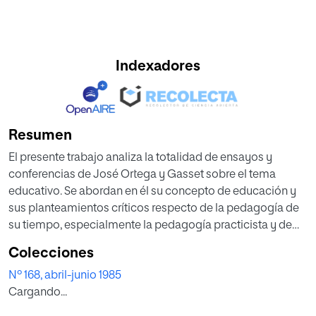
Indexadores
Resumen
El presente trabajo analiza la totalidad de ensayos y
conferencias de José Ortega y Gasset sobre el tema
educativo. Se abordan en él su concepto de educación y
sus planteamientos críticos respecto de la pedagogía de
su tiempo, especialmente la pedagogía practicista y de
adaptación. El núcleo de la exposición se centra en la
Colecciones
pedagogía orteguiana de la vitalidad, cuyo fin es fomentar
Nº 168, abril-junio 1985
la vida creadora y la originalidad personal. Sin soslayar los
Cargando...
posibles errores o ambigüedades contenidos en su
Pedagogía social, se valora positivamente la vinculación