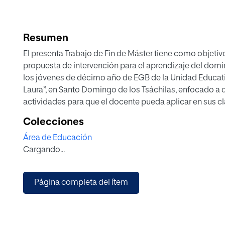
Resumen
El presenta Trabajo de Fin de Máster tiene como objetivo
propuesta de intervención para el aprendizaje del domin
los jóvenes de décimo año de EGB de la Unidad Educati
Laura”, en Santo Domingo de los Tsáchilas, enfocado a d
actividades para que el docente pueda aplicar en sus c
ayuda al aprendizaje de la ubicación espacial dentro de
Colecciones
significativa, ya que este grupo de necesidad educativ
Área de Educación
recurso didáctico. La investigación se respalda en tem
Cargando...
Visual, la Educación General Básica en Ecuador, Import
didácticos, Desarrollo de Habilidades, Aspectos físicos
braille, Propuesta de Intervención, Métodos de Enseñan
Página completa del ítem
Además este trabajo responde a un enfoque cualitativo,
descripción de la realidad del docente en el uso de la ca
estudiantes a través de una entrevista. Tiene como dise
que se observan los hechos tal y como son, sin hacer