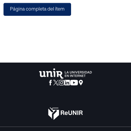
centrada en el módulo profesional
Página completa del ítem
MP0612 Desarrollo web en entorno cliente, que pretende
dar solución a este problema. Para ello,
en base a las prácticas y valores del desarrollo de software
open source, se destilará una
metodología que, situando al alumno como protagonista,
favorezca el aprendizaje en red.
La propuesta se sustancia alrededor de la plataforma de
colaboración entre programadores
GitHub, hogar del open source moderno. En torno a
GitHub será posible construir una nueva
metodología de aprendizaje - Metodología de desarrollo
del Open Source o MOS-, cuya
implantación se detallará en esta propuesta de
intervención.
Se prestará especial atención a dos corrientes en la
industria del software que se ubican bajo el
paraguas del post-agile: The Hacker Way y “agile is dead”.