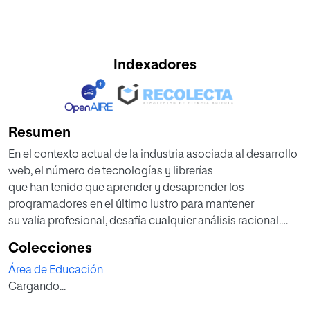
Indexadores
Resumen
En el contexto actual de la industria asociada al desarrollo
web, el número de tecnologías y librerías
que han tenido que aprender y desaprender los
programadores en el último lustro para mantener
su valía profesional, desafía cualquier análisis racional.
Esto sitúa la competencia de aprender a
Colecciones
aprender como un elemento clave para el futuro éxito
Área de Educación
profesional del alumnado del Título LOE
Cargando...
SIFC03 Desarrollo de aplicaciones web.
En este Trabajo Fin de Máster se articula una propuesta