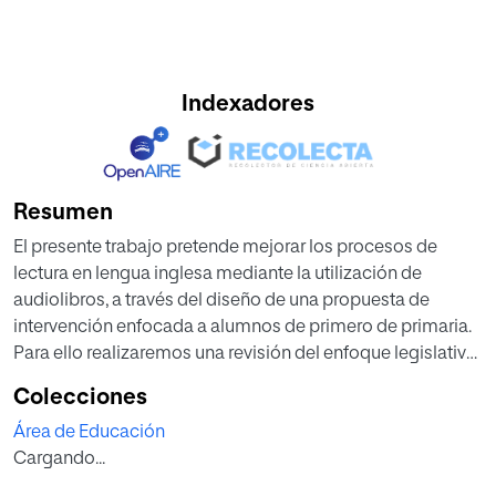
Indexadores
Resumen
El presente trabajo pretende mejorar los procesos de
lectura en lengua inglesa mediante la utilización de
audiolibros, a través del diseño de una propuesta de
intervención enfocada a alumnos de primero de primaria.
Para ello realizaremos una revisión del enfoque legislativo
a diferentes niveles. Del mismo modo se expondrán los
Colecciones
procesos lectoescritores, peculiaridades y diferencias, en
Área de Educación
lengua castellana e inglesa; así como una revisión de las
Cargando...
posibilidades que nos ofrecen los audiolibros en la mejora
del proceso lector. Todo lo anterior será la base que