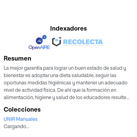
Indexadores
Resumen
La mejor garantía para lograr un buen estado de salud y
bienestar es adoptar una dieta saludable, seguir las
oportunas medidas higiénicas y mantener un adecuado
nivel de actividad física. De ahí que la formación en
alimentación, higiene y salud de los educadores resulte
tan importante, puesto que la escuela se ha convertido en
Colecciones
un lugar clave para que el niño adquiera los hábitos
UNIR Manuales
saludables que van a perdurar a lo largo de toda su vida.
Cargando...
Este manual pretende ser una guía sobre la educación en
hábitos saludables para los docentes, que en su quehacer