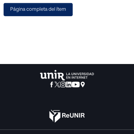
diario debe cumplir una importante función: educar para la
Página completa del ítem
salud a las generaciones futuras, fomentar una infancia y
una adolescencia saludables, para que tengan una vida
mejor y más larga. En sus manos está el desarrollo de una
población más sana, más longeva y con mayor calidad de
vida.
Todos los temas se abordan desde una perspectiva
eminentemente práctica, para que el docente pueda
adquirir los conocimientos necesarios y sea capaz de
organizar actividades en el aula para trabajar estos
contenidos con sus alumnos. Para ello se incluyen las
secciones denominadas «Consejos para el aula» y
«Actividades para el aula», con recomendaciones y
ejercicios para desarrollar en clase la temática de cada
capítulo.