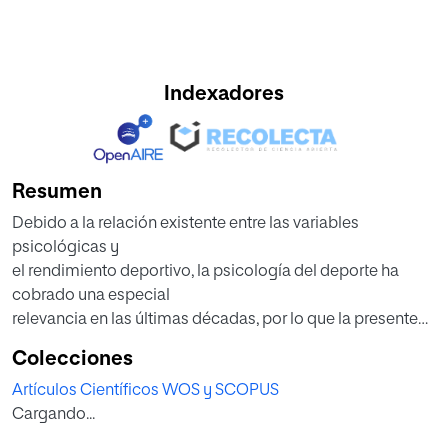
Indexadores
Resumen
Debido a la relación existente entre las variables
psicológicas y
el rendimiento deportivo, la psicología del deporte ha
cobrado una especial
relevancia en las últimas décadas, por lo que la presente
investigación tiene
Colecciones
como objetivo analizar los niveles de ansiedad en
Artículos Científicos WOS y SCOPUS
futbolistas de categorías
Cargando...
inferiores, utilizando un diseño descriptivo de corte
transversal sobre una