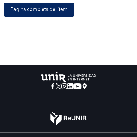
muestra de 156 futbolistas adolescentes. Para la recogida
Página completa del ítem
de datos se ha
utilizado un cuestionario ad-hoc para el registro de las
variables sociodemográicas y el Stai-Rasgo para medir
los niveles de ansiedad. Los resultados de
la presente investigación indican que seis de cada diez
futbolistas muestran
niveles medios de ansiedad-estado y tres de cada diez
alta, en cuanto a la
ansiedad-rasgo, la mitad tienen una ansiedad alta y la otra
mitad media.
Como principal conclusión de esta investigación se extrae
que el nivel de
estudios de los futbolistas se relaciona con los niveles de
ansiedad