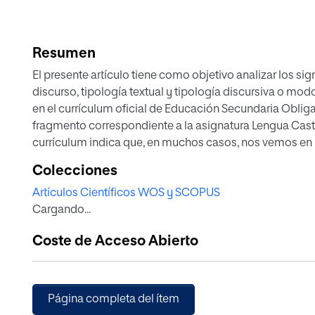
Resumen
El presente artículo tiene como objetivo analizar los sig
discurso, tipología textual y tipología discursiva o mo
en el currículum oficial de Educación Secundaria Obligat
fragmento correspondiente a la asignatura Lengua Caste
currículum indica que, en muchos casos, nos vemos en
producciones textuales para cuya comprensión, y debid
Colecciones
conceptos de tipología textual y tipología discursiva. 
Artículos Científicos WOS y SCOPUS
formas de tipología que atañen al soporte y al formato.
Cargando...
textuales complejos supondrá, sin embargo, tener que 
lingüística del texto como, por ejemplo, la multimodalid
Coste de Acceso Abierto
conjunto en el que caben, simultáneamente, las cuatro
Página completa del ítem