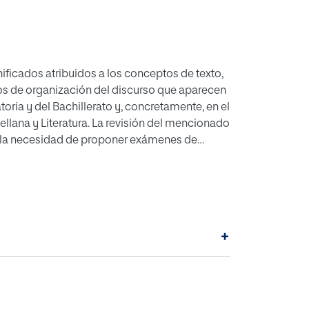
nificados atribuidos a los conceptos de texto,
dos de organización del discurso que aparecen
oria y del Bachillerato y, concretamente, en el
llana y Literatura. La revisión del mencionado
 la necesidad de proponer exámenes de
o a su complejidad, no son suficientes los
A este respecto, se proponen dos nuevas
 Acometer el análisis de estos productos
acudir a métodos que van más allá de la
ad, que nos permitirá hacer un análisis de
+
 tipologías mencionadas.