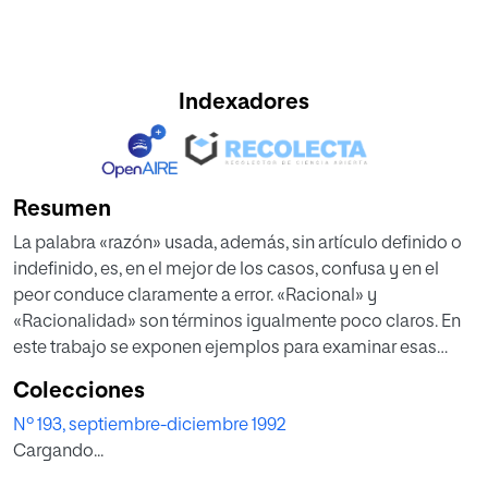
Indexadores
Resumen
La palabra «razón» usada, además, sin artículo definido o
indefinido, es, en el mejor de los casos, confusa y en el
peor conduce claramente a error. «Racional» y
«Racionalidad» son términos igualmente poco claros. En
este trabajo se exponen ejemplos para examinar esas
implicaciones. Lo que quiero denunciar es que la palabra
Colecciones
«razón» es usada por los filósofos racionalistas de la
Nº 193, septiembre-diciembre 1992
educación para un variado número de valores, los cuales
Cargando...
no son presentados cama tales valores. Estos valores son
demasiado numerosos y variados para ser recogidos en