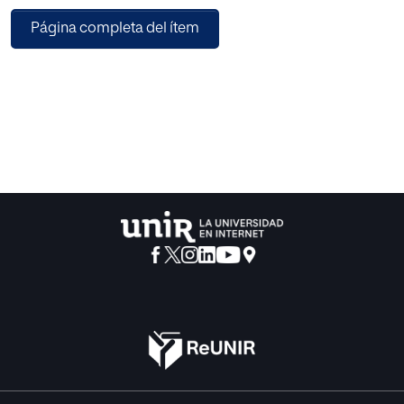
una palabra. Una segunda crítica estriba en que los que
Página completa del ítem
usan esa palabra, a menudo, deducen que «razón» es una
entidad singular que puede -por ella misma- hacer
peticiones, conseguir que se sigan o modificarlas. Esto
lleva a error porque el razonamiento depende de valores
(distintos al razonamiento) para actuar como criterio,
justificación o motivación de decisiones, juicios y
acciones. Las razones para decidir son valores.
Como conclusión, se ofrece un breve esquema del
concepto de valor como aquello a lo que una persona está
unida positiva y emocionalmente. Así, dentro de una red
de valores más amplios que los de la «razón», el
razonamiento puede llegar a ser más valioso, poderoso y
autocrítico.