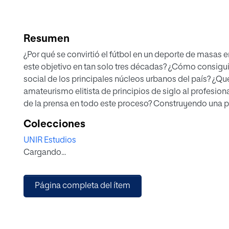
Resumen
¿Por qué se convirtió el fútbol en un deporte de masas 
este objetivo en tan solo tres décadas? ¿Cómo consiguió
social de los principales núcleos urbanos del país? ¿Qu
amateurismo elitista de principios de siglo al profesiona
de la prensa en todo este proceso? Construyendo una p
muchas cuestiones examinando la historia del fútbol es
Colecciones
amenidad, el historiador Juan Antonio Simón analiza el 
UNIR Estudios
deporte en nuestro país, dando forma a una historia socia
Cargando...
décadas del siglo XX.
Página completa del ítem