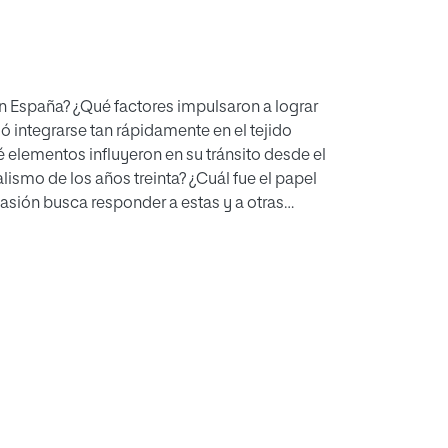
en España? ¿Qué factores impulsaron a lograr
 integrarse tan rápidamente en el tejido
é elementos influyeron en su tránsito desde el
lismo de los años treinta? ¿Cuál fue el papel
asión busca responder a estas y a otras
pañol desde 1900 hasta 1936. Con gran rigor y
proceso de asimilación y desarrollo de este
l del fútbol a lo largo de las primeras