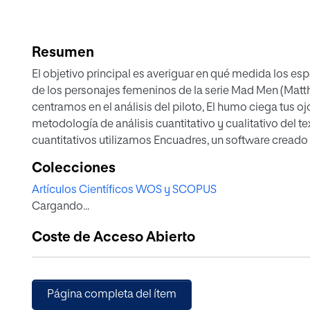
Resumen
El objetivo principal es averiguar en qué medida los espectadore
de los personajes femeninos de la serie Mad Men (Matthew Weiner, 2007-2015). Para ello, nos
centramos en el análisis del piloto, El humo ciega tus o
metodología de análisis cuantitativo y cualitativo del texto audiovisual. Para la extracción de datos
cuantitativos utilizamos Encuadres, un software creado por el profesor Jesús González Requena. A
continuación, llevamos a cabo un análisis textual de los instantes en los que accedemos al punto de
Colecciones
vista subjetivo de los personajes femeninos de la serie.
Artículos Científicos WOS y SCOPUS
Cargando...
Coste de Acceso Abierto
Página completa del ítem