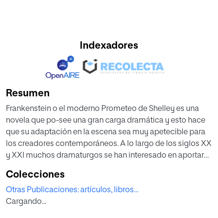
Indexadores
Resumen
Frankenstein o el moderno Prometeo de Shelley es una
novela que po-see una gran carga dramática y esto hace
que su adaptación en la escena sea muy apetecible para
los creadores contemporáneos. A lo largo de los siglos XX
y XXI muchos dramaturgos se han interesado en aportar
sus versiones acerca de este mito fantástico. No pocas
Colecciones
son las adapta-ciones que se han hecho para el teatro. En
Otras Publicaciones: artículos, libros...
los últimos años podemos reseñar la realizada por Nick
Cargando...
Dear para la Royal National Theatre de Londres en el 2011 y
dirigida por Danny Boyle. Aquí -en España -vale la pena