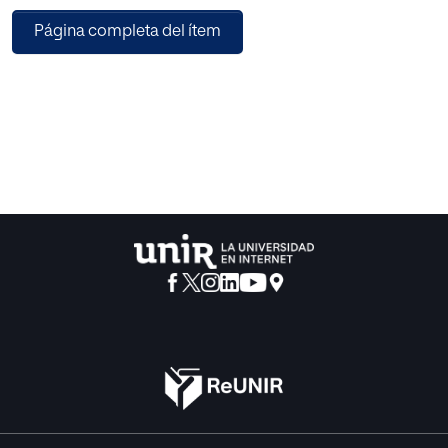
destacar cuatro adaptaciones: la primera de Guillem
Página completa del ítem
Morales, esta fue estrenada en el Teatro Nacional de
Cataluña en el 2018, la se-gunda, Frankenstein y el
moderno Prometeo de la Compañía Come y Calla, en
versión de Sarah Wallace, fue estrenada en Madrid en el
2010. La tercera adaptación de Frankenstein estuvo a
cargo de la dramaturga Angélica Liddell, la obra fue
estrenada en Madrid. Fuera del ámbito europeo,
específicamente en Buenos Aires en el 2023, se estrenó
una versión de Luciano Mansur, tuvo la particularidad de
ser con títeres, la obra se tituló Proyecto Frankenstein. La
novela ha suscitado a lo largo de 200 años un interés
particular, por ello nos centraremos en este tra-bajo en la
adaptación del creador español Alberto Conejero, nos in-
teresa analizar los motivos que le han alentado al
dramaturgo a versio-nar esta obra y las estrategias que ha
usado para expresar esos motivos. Pensamos que es el
romanticismo el lenguaje escénico por el cual se