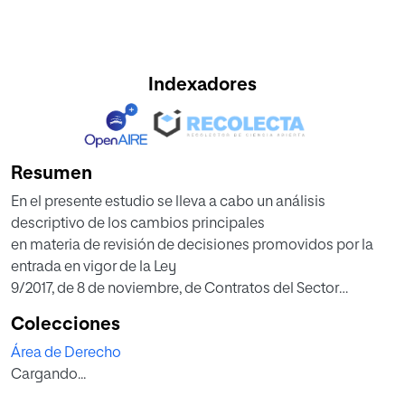
Indexadores
Resumen
En el presente estudio se lleva a cabo un análisis
descriptivo de los cambios principales
en materia de revisión de decisiones promovidos por la
entrada en vigor de la Ley
9/2017, de 8 de noviembre, de Contratos del Sector
Público, por la que se transponen al
Colecciones
ordenamiento jurídico español las Directivas del
Área de Derecho
Parlamento Europeo y del Consejo
Cargando...
2014/23/UE y 2014/24/UE, de 26 de febrero de 2014, en
primer lugar se lleva a cabo