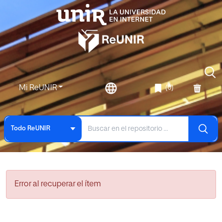
Mi ReUNIR
(0)
Todo ReUNIR
Error al recuperar el ítem