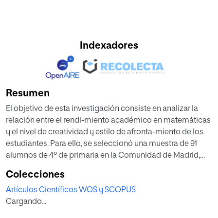
Indexadores
Resumen
El objetivo de esta investigación consiste en analizar la
relación entre el rendi-miento académico en matemáticas
y el nivel de creatividad y estilo de afronta-miento de los
estudiantes. Para ello, se seleccionó una muestra de 91
alumnos de 4º de primaria en la Comunidad de Madrid,
España, a los que se les aplicó: el test CREA, para valorar
Colecciones
creatividad; la Escala de Afrontamiento para Niños, para
Artículos Científicos WOS y SCOPUS
evaluar los modos de afrontar la materia, y se utilizó la
Cargando...
nota media de matemáticas, para valorar el rendimiento
académico. Los resultados obtenidos evidencian la