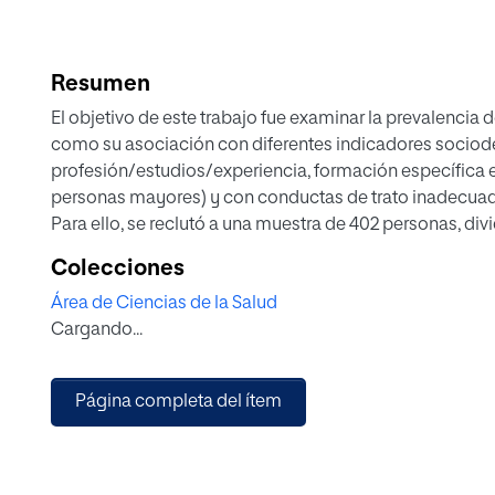
Resumen
El objetivo de este trabajo fue examinar la prevalencia d
como su asociación con diferentes indicadores sociod
profesión/estudios/experiencia, formación específica 
personas mayores) y con conductas de trato inadecuad
Para ello, se reclutó a una muestra de 402 personas, di
sociosanitaria). Todas ellas participaron voluntariame
Colecciones
compuesto por una encuesta sociodemográfica, el Cues
Área de Ciencias de la Salud
Vejez (CENVE) y un cuestionario de conductas de trato
Cargando...
Los resultados revelaron una baja prevalencia de estere
estudiada. De mismo modo, mostraron relación entre l
sociodemográficos, así como entre el grado de acuerdo 
Página completa del ítem
conductas de trato inadecuado autoinformadas.