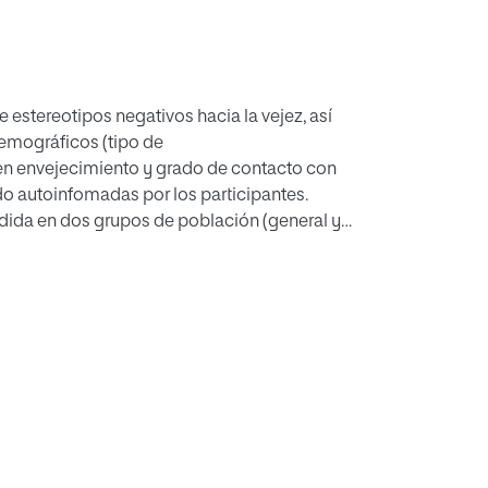
e estereotipos negativos hacia la vejez, así
emográficos (tipo de
en envejecimiento y grado de contacto con
o autoinfomadas por los participantes.
vidida en dos grupos de población (general y
nte cumplimentando un formulario on-line,
tionario de Estereotipos Negativos hacia la
 inadecuado hacia el adulto mayor ad hoc.
otipos negativos hacia la vejez en la muestra
as puntuaciones del CENVE y los indicadores
con los estereotipos negativos y las