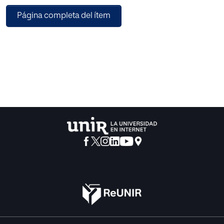
trabajo en el aula, fundamentada en la literatura existente;
Página completa del ítem
esta propuesta pretende lograr un aprendizaje
significativo en los niños escolarizados en el último curso
de Educación Infantil para aprender las matemáticas y en
concreto la geometría, utilizando el arte como eje
vertebrador.
Partiendo de la relación existente entre los elementos que
constituyen el alfabeto visual, plástico y geométrico,
construyendo el aprendizaje en contextos de significado
visualplástico-matemático.