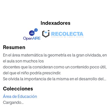
Indexadores
Resumen
En el área matemática la geometría es la gran olvidada, en
el aula son muchos los
docentes que la consideran como un contenido poco útil,
del que el niño podría prescindir.
Se olvida la importancia de la misma en el desarrollo del
pensamiento lógico-matemático y espacial del niño. Es
Colecciones
por esto que debemos acercarla bajo una perspectiva
Área de Educación
constructivista, mediante un contexto significativo y
Cargando...
vivencial por parte del niño.
El trabajo presenta la construcción de una propuesta de