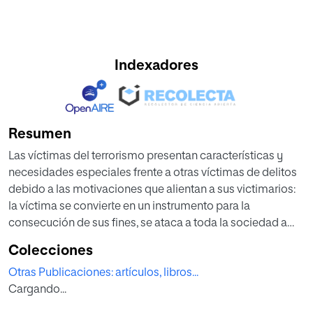
Indexadores
Resumen
Las víctimas del terrorismo presentan características y
necesidades especiales frente a otras víctimas de delitos
debido a las motivaciones que alientan a sus victimarios:
la víctima se convierte en un instrumento para la
consecución de sus fines, se ataca a toda la sociedad a
través de esa víctima particular, como si de un
Colecciones
representante de la misma se tratase. Por ello se necesita
Otras Publicaciones: artículos, libros...
una reparación que vaya más allá de la clásica
Cargando...
responsabilidad civil derivada del delito y avance en una
reparación simbólica que contemple aspectos como el