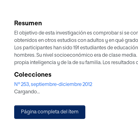
Resumen
El objetivo de esta investigación es comprobar si se c
obtenidos en otros estudios con adultos y en qué grado o,
Los participantes han sido 191 estudiantes de educación 
hombres. Su nivel socioeconómico era de clase media. S
propia inteligencia y de la de su familia. Los resultad
autoestimaciones más altas que las mujeres especialme
Colecciones
Los resultados están de acuerdo con la investigación ac
Nº 253, septiembre-diciembre 2012
influencias sociales y familiares.
Cargando...
Página completa del ítem