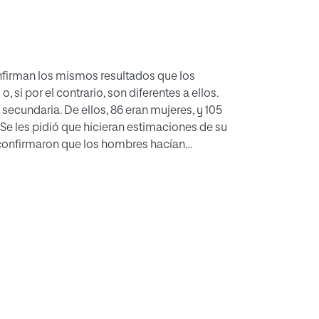
onfirman los mismos resultados que los
 si por el contrario, son diferentes a ellos.
secundaria. De ellos, 86 eran mujeres, y 105
e les pidió que hicieran estimaciones de su
os confirmaron que los hombres hacían
nte en la inteligencia matemática y espacial.
tual y se han interpretado en términos de