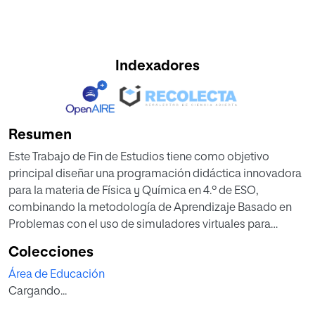
Indexadores
Resumen
Este Trabajo de Fin de Estudios tiene como objetivo
principal diseñar una programación didáctica innovadora
para la materia de Física y Química en 4.º de ESO,
combinando la metodología de Aprendizaje Basado en
Problemas con el uso de simuladores virtuales para
favorecer un aprendizaje significativo. Para ello, se ha
Colecciones
seguido una metodología que combina el análisis teórico
Área de Educación
y normativo con el diseño de una situación de aprendizaje
Cargando...
centrada en las reacciones químicas, en la que el
alumnado trabaja de forma colaborativa para investigar y