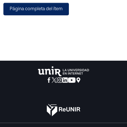
resolver casos reales de accidentes químicos ocurridos en
Página completa del ítem
Galicia. Durante el desarrollo del trabajo, se ha llevado a
cabo una revisión bibliográfica orientada a fundamentar el
enfoque metodológico adoptado, con especial atención
al fomento del pensamiento crítico, al fortalecimiento de
la alfabetización científica y al aprovechamiento de la
utilización de las TIC como herramientas de aprendizaje.
Asimismo, se han definido los criterios e instrumentos
para evaluar el aprendizaje del alumnado y la práctica
docente. Aunque la propuesta aún no ha sido
implementada, se plantea como una base adecuada para
futuras aplicaciones en el aula y para la ampliación de una
programación anual completa, con el objetivo de
favorecer un aprendizaje más contextualizado, motivador
y significativo.