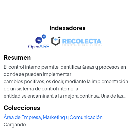
Indexadores
Resumen
El control interno permite identificar áreas y procesos en
donde se pueden implementar
cambios positivos, es decir, mediante la implementación
de un sistema de control interno la
entidad se encaminará a la mejora continua. Una de las
herramientas esenciales para
Colecciones
establecer un sistema de control interno es el COSO, el
Área de Empresa, Marketing y Comunicación
cual proporciona las directrices
Cargando...
necesarias para la consecución de los objetivos de las
entidades. El propósito del presente