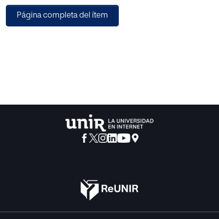
Trabajo Fin de Máster es la implantación de un sistema de
Página completa del ítem
control interno, a través de la
herramienta COSO II, para los procesos relacionados a la
administración de garantías reales
de instituciones financieras ecuatorianas. En conclusión,
se debe poner en práctica controles
que mitiguen los riesgos, de tal manera que el sistema de
control interno implementado de
adecuadamente impulse a la organización a alcanzar el
éxito.