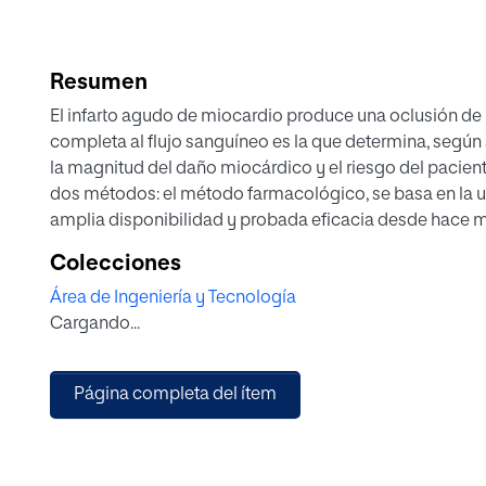
Resumen
El infarto agudo de miocardio produce una oclusión de u
completa al flujo sanguíneo es la que determina, según 
la magnitud del daño miocárdico y el riesgo del paciente.
dos métodos: el método farmacológico, se basa en la uti
amplia disponibilidad y probada eficacia desde hace 
condiciones para su aplicación. Por otro lado, el métod
Colecciones
realización de una cineangiocoronariograf􀅟a y posterio
Área de Ingeniería y Tecnología
implante de stent, método de mayor eficacia que el ante
Cargando...
infraestructura y personal entrenado para obtener una 
mortalidad de 2% frente a trombol􀅟ticos.
Respecto al primer método, no todos los pacientes ser
Página completa del ítem
beneficios de dicha terapia, lo serán aquellos que dic
(ECG) valorado por un médico especialista en cuidados c
centros donde se reciben este tipo de enfermos, cuentan
especialista, por lo que el enfermo debe ser trasladado