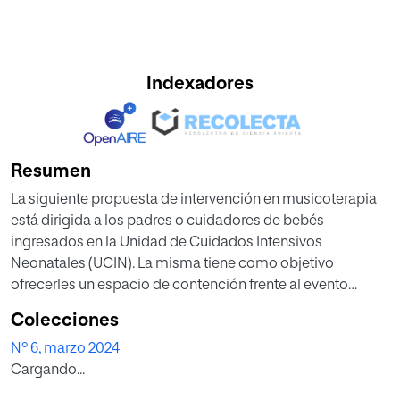
Indexadores
Resumen
La siguiente propuesta de intervención en musicoterapia
está dirigida a los padres o cuidadores de bebés
ingresados en la Unidad de Cuidados Intensivos
Neonatales (UCIN). La misma tiene como objetivo
ofrecerles un espacio de contención frente al evento
traumático vivido, favorecer el bienestar psicológico de
Colecciones
los mismos y consecuentemente potenciar el vínculo con
Nº 6, marzo 2024
el neonato. Esta intervención multimodal es un soporte
Cargando...
complementario al método RBL realizado en la UCIN,
incluye además una intervención grupal con el método